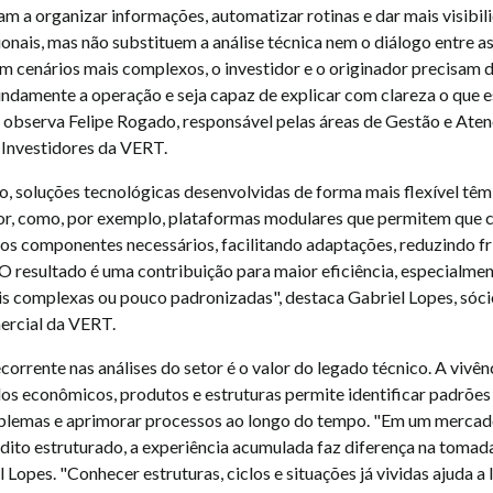
am a organizar informações, automatizar rotinas e dar mais visibil
onais, mas não substituem a análise técnica nem o diálogo entre as
Em cenários mais complexos, o investidor e o originador precisam 
ndamente a operação e seja capaz de explicar com clareza o que e
 observa Felipe Rogado, responsável pelas áreas de Gestão e Ate
Investidores da VERT.
o, soluções tecnológicas desenvolvidas de forma mais flexível tê
or, como, por exemplo, plataformas modulares que permitem que 
s os componentes necessários, facilitando adaptações, reduzindo f
 O resultado é uma contribuição para maior eficiência, especialme
is complexas ou pouco padronizadas", destaca Gabriel Lopes, sóc
ercial da VERT.
corrente nas análises do setor é o valor do legado técnico. A vivê
los econômicos, produtos e estruturas permite identificar padrões 
oblemas e aprimorar processos ao longo do tempo. "Em um merca
dito estruturado, a experiência acumulada faz diferença na tomada
 Lopes. "Conhecer estruturas, ciclos e situações já vividas ajuda a 