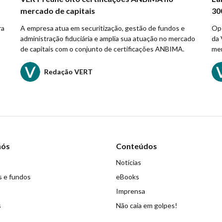
mercado de capitais
30
ra
A empresa atua em securitização, gestão de fundos e
Ope
administração fiduciária e amplia sua atuação no mercado
da 
de capitais com o conjunto de certificações ANBIMA.
mer
Redação VERT
nós
Conteúdos
Notícias
s e fundos
eBooks
Imprensa
s
Não caia em golpes!