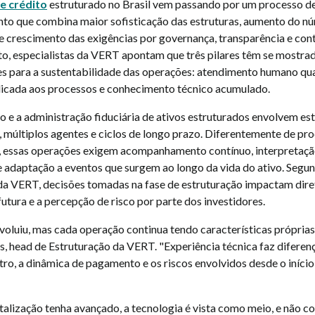
e crédito
estruturado no Brasil vem passando por um processo d
o que combina maior sofisticação das estruturas, aumento do n
e crescimento das exigências por governança, transparência e cont
o, especialistas da VERT apontam que três pilares têm se mostra
es para a sustentabilidade das operações: atendimento humano qua
licada aos processos e conhecimento técnico acumulado.
o e a administração fiduciária de ativos estruturados envolvem es
 múltiplos agentes e ciclos de longo prazo. Diferentemente de pr
 essas operações exigem acompanhamento contínuo, interpretaçã
 adaptação a eventos que surgem ao longo da vida do ativo. Segu
 da VERT, decisões tomadas na fase de estruturação impactam dir
tura e a percepção de risco por parte dos investidores.
oluiu, mas cada operação continua tendo características próprias
s, head de Estruturação da VERT. "Experiência técnica faz diferen
tro, a dinâmica de pagamento e os riscos envolvidos desde o início
talização tenha avançado, a tecnologia é vista como meio, e não c