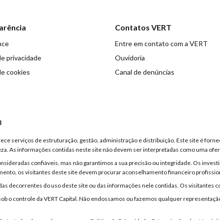
arência
Contatos VERT
nce
Entre em contato com a VERT
de privacidade
Ouvidoria
de cookies
Canal de denúncias
3
ce serviços de estruturação, gestão, administração e distribuição. Este site é fornec
eza. As informações contidas neste site não devem ser interpretadas como uma ofert
consideradas confiáveis, mas não garantimos a sua precisão ou integridade. Os inv
mento, os visitantes deste site devem procurar aconselhamento financeiro profissi
as decorrentes do uso deste site ou das informações nele contidas. Os visitantes co
tão sob o controle da VERT Capital. Não endossamos ou fazemos qualquer representaç