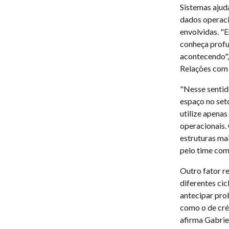
Sistemas ajud
dados operaci
envolvidas. "
conheça profu
acontecendo",
Relações com 
"Nesse sentid
espaço no set
utilize apena
operacionais.
estruturas ma
pelo time com
Outro fator re
diferentes cic
antecipar pr
como o de cré
afirma Gabriel