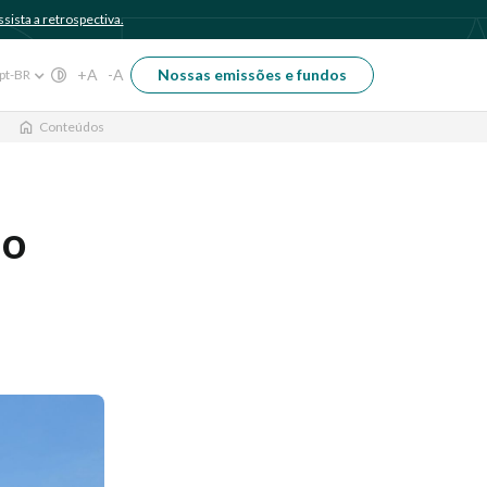
sista a retrospectiva.
+A
-A
Nossas emissões e fundos
pt-BR
Conteúdos
do