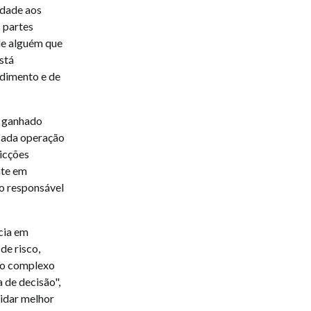
idade aos
 partes
de alguém que
stá
ndimento e de
m ganhado
cada operação
ricções
nte em
io responsável
ncia em
de risco,
do complexo
 de decisão",
lidar melhor