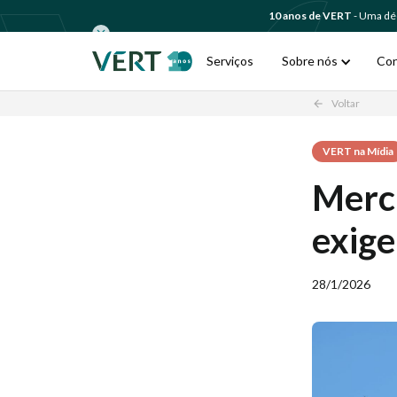
10 anos de VERT
- Uma déc
Serviços
Sobre nós
Co
Voltar
arrow_back
VERT na Mídia
Merca
exige
28/1/2026