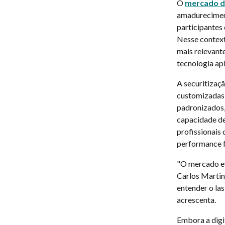
O
mercado d
amadureciment
participantes 
Nesse context
mais relevant
tecnologia ap
A securitizaçã
customizadas,
padronizados,
capacidade de
profissionais
performance fu
"O mercado ev
Carlos Martin
entender o las
acrescenta.
Embora a digi