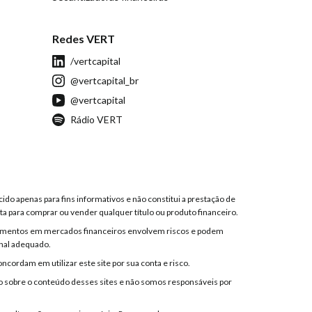
Redes VERT
/vertcapital
@vertcapital_br
@vertcapital
Rádio VERT
ido apenas para fins informativos e não constitui a prestação de
a para comprar ou vender qualquer título ou produto financeiro.
estimentos em mercados financeiros envolvem riscos e podem
onal adequado.
ncordam em utilizar este site por sua conta e risco.
ão sobre o conteúdo desses sites e não somos responsáveis por