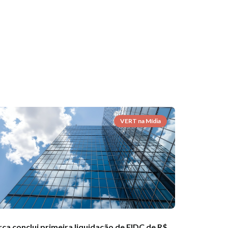
VERT na Mídia
rca conclui primeira liquidação de FIDC de R$