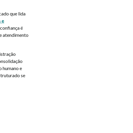
ado que lida
 e
confiança é
 e atendimento
istração
consolidação
to humano e
truturado se