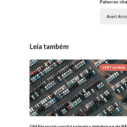
Palavras-ch
#vert #cr
Leia também
VERT na Mídia
GM Financial conclui primeira debênture de R$