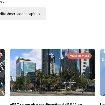
ave
édito #mercadodecapitais
VERT na Mídia
VERT reúne oito certificações ANBIMA no
La