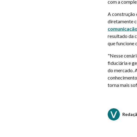
com a complex
A construção 
diretamente c
comunicação
resultado da 
que funcione d
"Nesse cenári
fiduciária e 
do mercado. A
conhecimento 
torna mais sof
Redaç