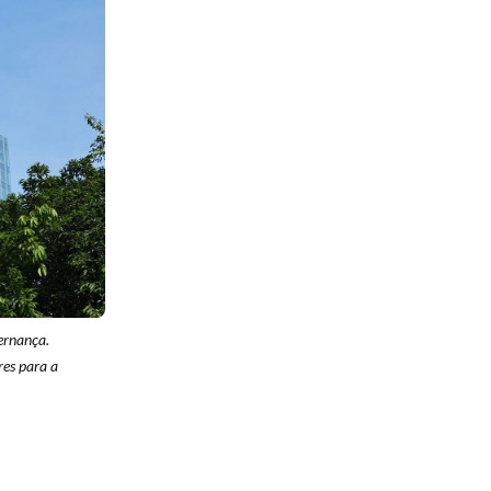
ernança.
res para a