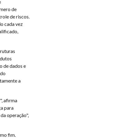
e
úmero de
role de riscos.
do cada vez
lificado,
truturas
odutos
o de dados e
ndo
etamente a
", afirma
ça para
 da operação",
omo fim.