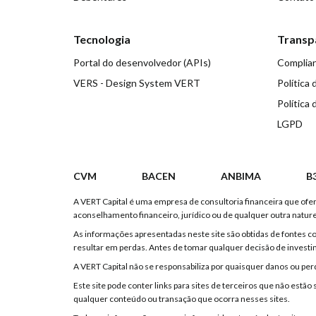
Tecnologia
Transp
Portal do desenvolvedor (APIs)
Complia
VERS - Design System VERT
Política 
Política 
LGPD
CVM
BACEN
ANBIMA
B
A VERT Capital é uma empresa de consultoria financeira que ofere
aconselhamento financeiro, jurídico ou de qualquer outra natur
As informações apresentadas neste site são obtidas de fontes 
resultar em perdas. Antes de tomar qualquer decisão de investi
A VERT Capital não se responsabiliza por quaisquer danos ou perd
Este site pode conter links para sites de terceiros que não es
qualquer conteúdo ou transação que ocorra nesses sites.