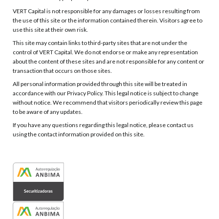
VERT Capital is not responsible for any damages or losses resulting from
the use of this site or the information contained therein. Visitors agree to
use this site at their own risk.
This site may contain links to third-party sites that are not under the
control of VERT Capital. We do not endorse or make any representation
about the content of these sites and are not responsible for any content or
transaction that occurs on those sites.
All personal information provided through this site will be treated in
accordance with our Privacy Policy. This legal notice is subject to change
without notice. We recommend that visitors periodically review this page
to be aware of any updates.
If you have any questions regarding this legal notice, please contact us
using the contact information provided on this site.