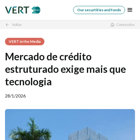
Our securtities and funds
Voltar
Conteúdos
arrow_back
VERT in the Media
Mercado de crédito
estruturado exige mais que
tecnologia
28/1/2026