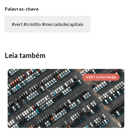
Palavras-chave
#vert #crédito #mercadodecapitais
Leia também
VERT in the Media