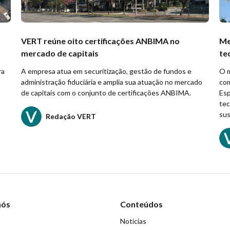
VERT reúne oito certificações ANBIMA no
Me
mercado de capitais
te
ra
A empresa atua em securitização, gestão de fundos e
O m
administração fiduciária e amplia sua atuação no mercado
com
de capitais com o conjunto de certificações ANBIMA.
Esp
tec
sus
Redação VERT
nós
Conteúdos
Notícias