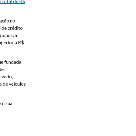
 total de R$
pação no
l de crédito
gócios, a
uperior a R$
ue fundada
de
rivado,
o de veículos
em sua