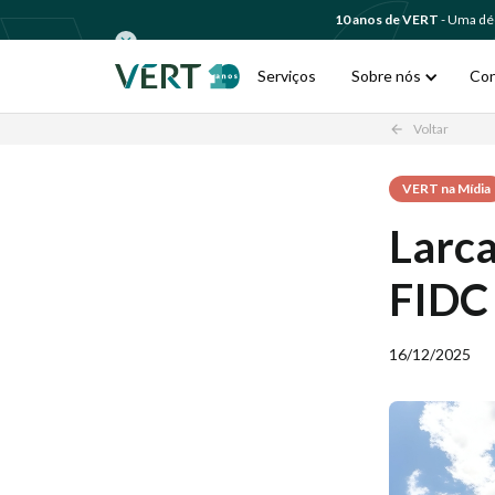
10 anos de VERT
- Uma déc
Serviços
Sobre nós
Co
Voltar
arrow_back
VERT na Mídia
Larca
FIDC
16/12/2025