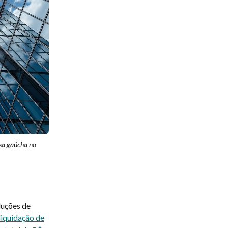
esa gaúcha no
luções de
liquidação de