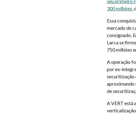
seu primeiro 
300 milhões
,
Essa conquist
mercado de cap
consignado. Em
Larca se firmo
750 milhões 
A operação fo
por ex-integr
securitização 
aproximando o
de securitizaç
A VERT está a
verticalização