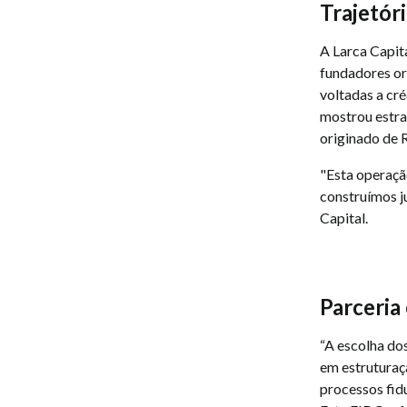
Trajetór
A Larca Capit
fundadores or
voltadas a cré
mostrou estra
originado de 
"Esta operaçã
construímos j
Capital.
Parceria
“A escolha do
em estruturaç
processos fid