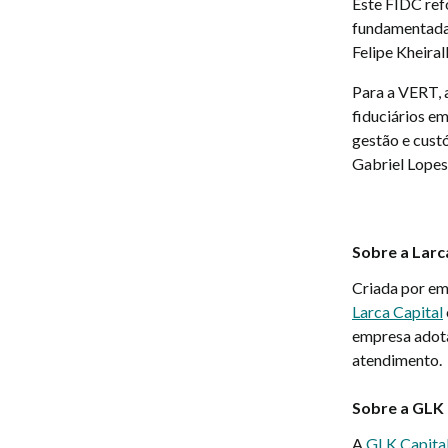
Este FIDC ref
fundamentadas
Felipe Kheiral
Para a VERT, 
fiduciários em
gestão e cust
Gabriel Lopes
Sobre a Larc
Criada por em
Larca Capital
empresa adota
atendimento.
Sobre a GLK
A
GLK Capita