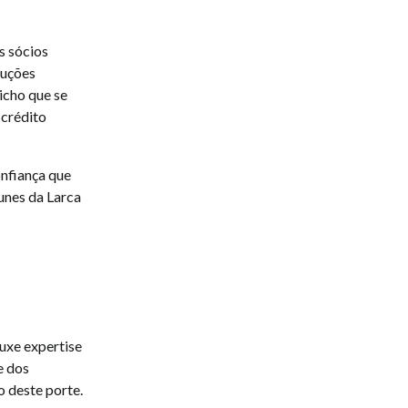
s sócios
luções
nicho que se
 crédito
nfiança que
unes da Larca
uxe expertise
e dos
o deste porte.