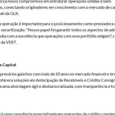
orça nosso compromisso em estruturar operações sólidas e bem
, conectando originadores em crescimento com o mercado de capi
lah da GLK.
a operação é importante para o posicionamento como prestadora 
 securitização: "Nosso papel foi garantir todos os aspectos de ad
ódia com a excelência que operações com esse portfólio exigem",
 da VERT.
a Capital
presários gaúchos com mais de 20 anos no mercado financeiro bras
oferece soluções em Antecipação de Recebíveis e Crédito Consig
 uma abordagem ágil e desburocratizada, com transparência e fo
l
é uma consultoria especializada em operações de crédito consign