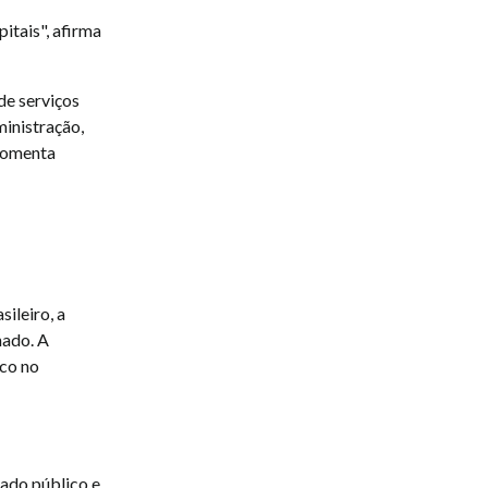
tais", afirma
de serviços
ministração,
 comenta
ileiro, a
nado. A
co no
ado público e