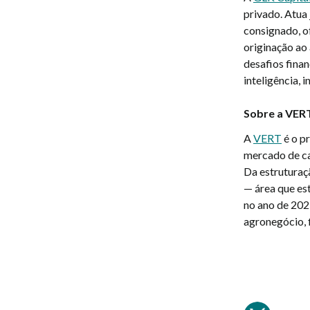
privado. Atua
consignado, o
originação ao
desafios fina
inteligência, 
Sobre a VER
A
VERT
é o p
mercado de ca
Da estruturaç
— área que es
no ano de 202
agronegócio, f