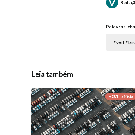
Redaç
Palavras-ch
#vert #lar
Leia também
VERT na Mídia