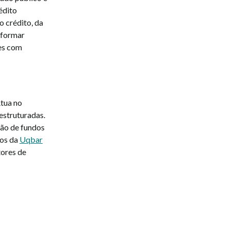
édito
o crédito, da
sformar
tes com
Atua no
estruturadas.
ção de fundos
dos da
Uqbar
tores de