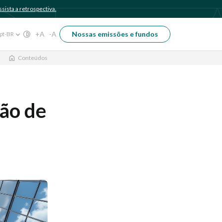
sista a retrospectiva.
+A
-A
Nossas emissões e fundos
pt-BR
Conteúdos
ção de