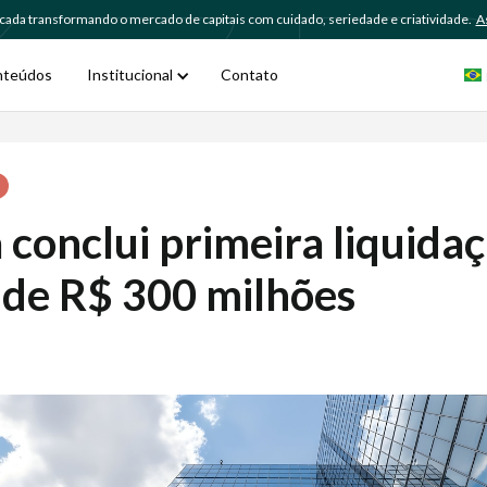
ada transformando o mercado de capitais com cuidado, seriedade e criatividade.
As
nteúdos
Institucional
Contato
 conclui primeira liquida
 de R$ 300 milhões