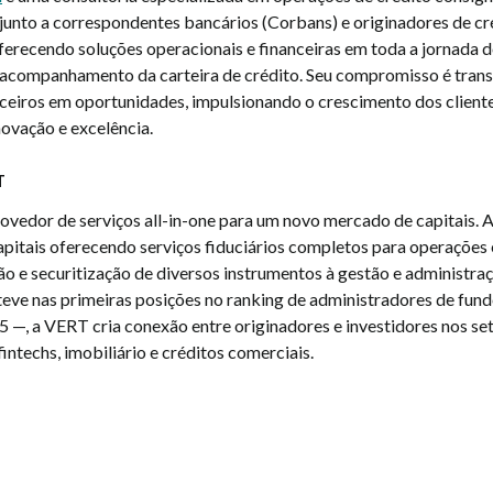
 junto a correspondentes bancários (Corbans) e originadores de cr
ferecendo soluções operacionais e financeiras em toda a jornada d
 acompanhamento da carteira de crédito. Seu compromisso é tran
nceiros em oportunidades, impulsionando o crescimento dos clien
inovação e excelência.
T
rovedor de serviços all-in-one para um novo mercado de capitais. 
pitais oferecendo serviços fiduciários completos para operações 
ão e securitização de diversos instrumentos à gestão e administra
teve nas primeiras posições no ranking de administradores de fun
5 —, a VERT cria conexão entre originadores e investidores nos se
intechs, imobiliário e créditos comerciais.