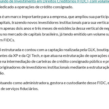
Fundo de Investimento em Direitos Creditórios (FIDC), com volume
 dedicado a operações de crédito consignado.
a é um marco importante para a empresa, que ampliou sua partici
itais, trazendo novos investidores institucionais para sua vertica
 apenas dois anos e três meses de existência dessa vertical de ne
u no mercado de capitais brasileiro, já tendo emitido um volume s
em FIDCs.
i estruturada e contou com a captação realizada pela GLK, boutiq
antes da XP e da QI Tech, e que atua na estruturação de operações 
e na intermediação de carteiras de crédito consignado público e p
riginadores de investidores institucionais mediante a estruturaçã
ão.
tuando como administradora, gestora e custodiante desse FIDC, 
 de serviços fiduciários.