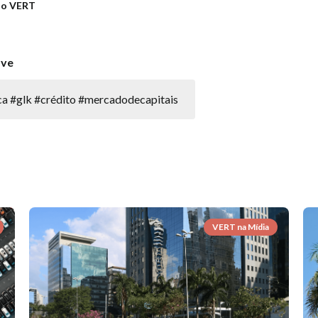
ão VERT
ave
ca #glk #crédito #mercadodecapitais
VERT na Mídia