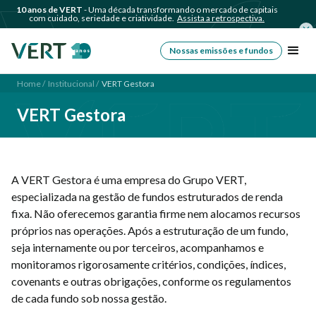
10 anos de VERT
- Uma década transformando o mercado de capitais
com cuidado, seriedade e criatividade.
Assista a retrospectiva.
Nossas emissões e fundos
Home /
Institucional /
VERT Gestora
VERT Gestora
A VERT Gestora é uma empresa do Grupo VERT,
especializada na gestão de fundos estruturados de renda
fixa. Não oferecemos garantia firme nem alocamos recursos
próprios nas operações. Após a estruturação de um fundo,
seja internamente ou por terceiros, acompanhamos e
monitoramos rigorosamente critérios, condições, índices,
covenants e outras obrigações, conforme os regulamentos
de cada fundo sob nossa gestão.