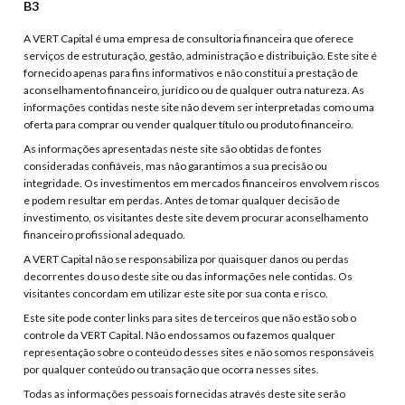
B3
A VERT Capital é uma empresa de consultoria financeira que oferece
serviços de estruturação, gestão, administração e distribuição. Este site é
fornecido apenas para fins informativos e não constitui a prestação de
aconselhamento financeiro, jurídico ou de qualquer outra natureza. As
informações contidas neste site não devem ser interpretadas como uma
oferta para comprar ou vender qualquer título ou produto financeiro.
As informações apresentadas neste site são obtidas de fontes
consideradas confiáveis, mas não garantimos a sua precisão ou
integridade. Os investimentos em mercados financeiros envolvem riscos
e podem resultar em perdas. Antes de tomar qualquer decisão de
investimento, os visitantes deste site devem procurar aconselhamento
financeiro profissional adequado.
A VERT Capital não se responsabiliza por quaisquer danos ou perdas
decorrentes do uso deste site ou das informações nele contidas. Os
visitantes concordam em utilizar este site por sua conta e risco.
Este site pode conter links para sites de terceiros que não estão sob o
controle da VERT Capital. Não endossamos ou fazemos qualquer
representação sobre o conteúdo desses sites e não somos responsáveis
por qualquer conteúdo ou transação que ocorra nesses sites.
Todas as informações pessoais fornecidas através deste site serão