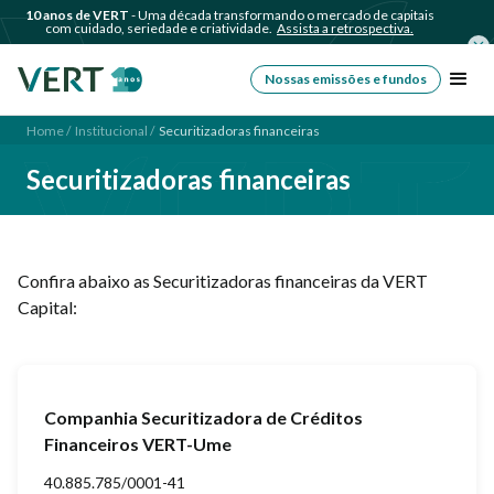
10 anos de VERT
- Uma década transformando o mercado de capitais
com cuidado, seriedade e criatividade.
Assista a retrospectiva.
Nossas emissões e fundos
Home /
Institucional /
Securitizadoras financeiras
Securitizadoras financeiras
Confira abaixo as Securitizadoras financeiras da VERT
Capital:
Companhia Securitizadora de Créditos
Financeiros VERT-Ume
40.885.785/0001-41