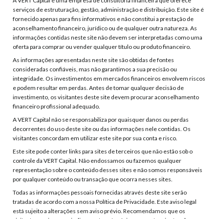
A VERT Capital é uma empresa de consultoria financeira que oferece
serviços de estruturação, gestão, administração e distribuição. Este site é
fornecido apenas para fins informativos e não constitui a prestação de
aconselhamento financeiro, jurídico ou de qualquer outra natureza. As
informações contidas neste site não devem ser interpretadas como uma
oferta para comprar ou vender qualquer título ou produto financeiro.
As informações apresentadas neste site são obtidas de fontes
consideradas confiáveis, mas não garantimos a sua precisão ou
integridade. Os investimentos em mercados financeiros envolvem riscos
e podem resultar em perdas. Antes de tomar qualquer decisão de
investimento, os visitantes deste site devem procurar aconselhamento
financeiro profissional adequado.
A VERT Capital não se responsabiliza por quaisquer danos ou perdas
decorrentes do uso deste site ou das informações nele contidas. Os
visitantes concordam em utilizar este site por sua conta e risco.
Este site pode conter links para sites de terceiros que não estão sob o
controle da VERT Capital. Não endossamos ou fazemos qualquer
representação sobre o conteúdo desses sites e não somos responsáveis
por qualquer conteúdo ou transação que ocorra nesses sites.
Todas as informações pessoais fornecidas através deste site serão
tratadas de acordo com a nossa Política de Privacidade. Este aviso legal
está sujeito a alterações sem aviso prévio. Recomendamos que os