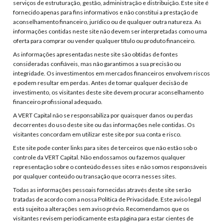
serviços de estruturação, gestão, administração e distribuição. Este site é
fornecido apenas para fins informativos e não constitui a prestação de
aconselhamento financeiro, jurídico ou de qualquer outra natureza. As
informações contidas neste site não devem ser interpretadas como uma
oferta para comprar ou vender qualquer título ou produto financeiro.
As informações apresentadas neste site são obtidas de fontes
consideradas confiáveis, mas não garantimos a sua precisão ou
integridade. Os investimentos em mercados financeiros envolvem riscos
e podem resultar em perdas. Antes de tomar qualquer decisão de
investimento, os visitantes deste site devem procurar aconselhamento
financeiro profissional adequado.
A VERT Capital não se responsabiliza por quaisquer danos ou perdas
decorrentes do uso deste site ou das informações nele contidas. Os
visitantes concordam em utilizar este site por sua conta e risco.
Este site pode conter links para sites de terceiros que não estão sob o
controle da VERT Capital. Não endossamos ou fazemos qualquer
representação sobre o conteúdo desses sites e não somos responsáveis
por qualquer conteúdo ou transação que ocorra nesses sites.
Todas as informações pessoais fornecidas através deste site serão
tratadas de acordo com a nossa Política de Privacidade. Este aviso legal
está sujeito a alterações sem aviso prévio. Recomendamos que os
visitantes revisem periodicamente esta página para estar cientes de