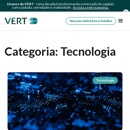
10 anos de VERT
- Uma década transformando o mercado de capitais
com cuidado, seriedade e criatividade.
Assista a retrospectiva.
Nossas emissões e fundos
Categoria:
Tecnologia
Tecnologia