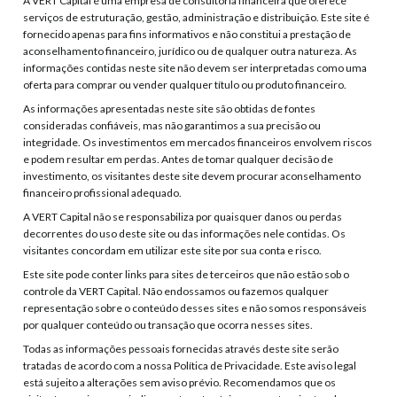
A VERT Capital é uma empresa de consultoria financeira que oferece
serviços de estruturação, gestão, administração e distribuição. Este site é
fornecido apenas para fins informativos e não constitui a prestação de
aconselhamento financeiro, jurídico ou de qualquer outra natureza. As
informações contidas neste site não devem ser interpretadas como uma
oferta para comprar ou vender qualquer título ou produto financeiro.
As informações apresentadas neste site são obtidas de fontes
consideradas confiáveis, mas não garantimos a sua precisão ou
integridade. Os investimentos em mercados financeiros envolvem riscos
e podem resultar em perdas. Antes de tomar qualquer decisão de
investimento, os visitantes deste site devem procurar aconselhamento
financeiro profissional adequado.
A VERT Capital não se responsabiliza por quaisquer danos ou perdas
decorrentes do uso deste site ou das informações nele contidas. Os
visitantes concordam em utilizar este site por sua conta e risco.
Este site pode conter links para sites de terceiros que não estão sob o
controle da VERT Capital. Não endossamos ou fazemos qualquer
representação sobre o conteúdo desses sites e não somos responsáveis
por qualquer conteúdo ou transação que ocorra nesses sites.
Todas as informações pessoais fornecidas através deste site serão
tratadas de acordo com a nossa Política de Privacidade. Este aviso legal
está sujeito a alterações sem aviso prévio. Recomendamos que os