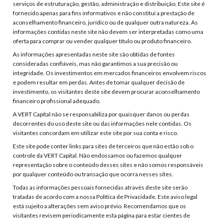
serviços de estruturação, gestão, administração e distribuição. Este site é
fornecido apenas para fins informativos e não constitui a prestação de
aconselhamento financeiro, jurídico ou de qualquer outra natureza. As
informações contidas neste site não devem ser interpretadas como uma
oferta para comprar ou vender qualquer título ou produto financeiro.
As informações apresentadas neste site são obtidas de fontes
consideradas confiáveis, mas não garantimos a sua precisão ou
integridade. Os investimentos em mercados financeiros envolvem riscos
e podem resultar em perdas. Antes de tomar qualquer decisão de
investimento, os visitantes deste site devem procurar aconselhamento
financeiro profissional adequado.
A VERT Capital não se responsabiliza por quaisquer danos ou perdas
decorrentes do uso deste site ou das informações nele contidas. Os
visitantes concordam em utilizar este site por sua conta e risco.
Este site pode conter links para sites de terceiros que não estão sob o
controle da VERT Capital. Não endossamos ou fazemos qualquer
representação sobre o conteúdo desses sites e não somos responsáveis
por qualquer conteúdo ou transação que ocorra nesses sites.
Todas as informações pessoais fornecidas através deste site serão
tratadas de acordo com a nossa Política de Privacidade. Este aviso legal
está sujeito a alterações sem aviso prévio. Recomendamos que os
visitantes revisem periodicamente esta página para estar cientes de