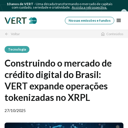
10 anos de VERT
- Uma década transformando o mercado de capitais
com cuidado, seriedade e criatividade.
Assista a retrospectiva.
Nossas emissões e fundos
Voltar
Conteúdos
arrow_back
Tecnologia
Construindo o mercado de
crédito digital do Brasil:
VERT expande operações
tokenizadas no XRPL
27/10/2025