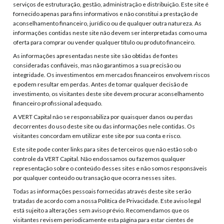
serviços de estruturação, gestão, administração e distribuição. Este site é
fornecido apenas para fins informativos e não constitui a prestação de
aconselhamento financeiro, jurídico ou de qualquer outra natureza. As
informações contidas neste site não devem ser interpretadas como uma
oferta para comprar ou vender qualquer título ou produto financeiro.
As informações apresentadas neste site são obtidas de fontes
consideradas confiáveis, mas não garantimos a sua precisão ou
integridade. Os investimentos em mercados financeiros envolvem riscos
e podem resultar em perdas. Antes de tomar qualquer decisão de
investimento, os visitantes deste site devem procurar aconselhamento
financeiro profissional adequado.
A VERT Capital não se responsabiliza por quaisquer danos ou perdas
decorrentes do uso deste site ou das informações nele contidas. Os
visitantes concordam em utilizar este site por sua conta e risco.
Este site pode conter links para sites de terceiros que não estão sob o
controle da VERT Capital. Não endossamos ou fazemos qualquer
representação sobre o conteúdo desses sites e não somos responsáveis
por qualquer conteúdo ou transação que ocorra nesses sites.
Todas as informações pessoais fornecidas através deste site serão
tratadas de acordo com a nossa Política de Privacidade. Este aviso legal
está sujeito a alterações sem aviso prévio. Recomendamos que os
visitantes revisem periodicamente esta página para estar cientes de