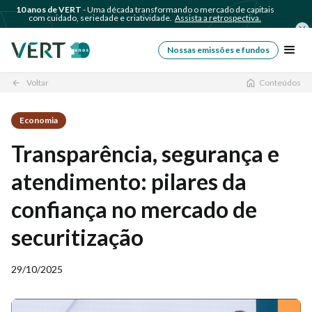
10 anos de VERT
- Uma década transformando o mercado de capitais
com cuidado, seriedade e criatividade.
Assista a retrospectiva.
Nossas emissões e fundos
Voltar
Conteúdos
arrow_back
Economia
Transparência, segurança e
atendimento: pilares da
confiança no mercado de
securitização
29/10/2025