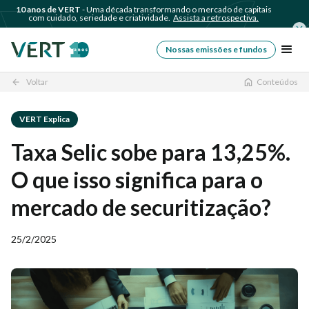
10 anos de VERT
- Uma década transformando o mercado de capitais
com cuidado, seriedade e criatividade.
Assista a retrospectiva.
Nossas emissões e fundos
Voltar
Conteúdos
arrow_back
VERT Explica
Taxa Selic sobe para 13,25%.
O que isso significa para o
mercado de securitização?
25/2/2025