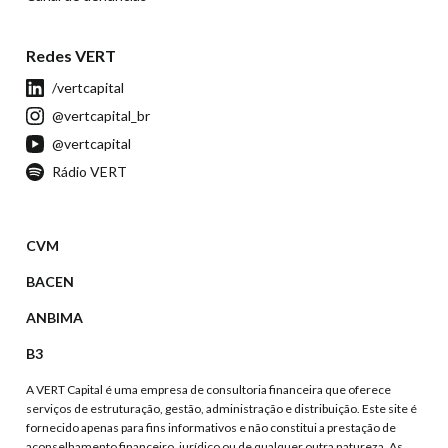
Redes VERT
/vertcapital
@vertcapital_br
@vertcapital
Rádio VERT
CVM
BACEN
ANBIMA
B3
A VERT Capital é uma empresa de consultoria financeira que oferece
serviços de estruturação, gestão, administração e distribuição. Este site é
fornecido apenas para fins informativos e não constitui a prestação de
aconselhamento financeiro, jurídico ou de qualquer outra natureza. As