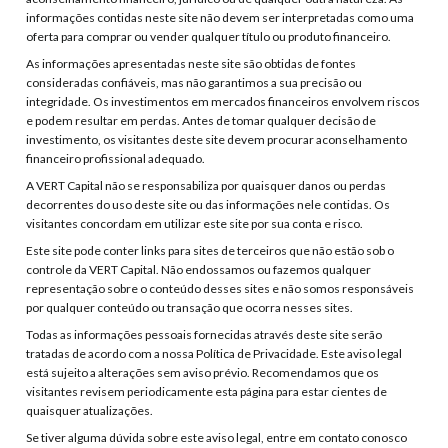
informações contidas neste site não devem ser interpretadas como uma
oferta para comprar ou vender qualquer título ou produto financeiro.
As informações apresentadas neste site são obtidas de fontes
consideradas confiáveis, mas não garantimos a sua precisão ou
integridade. Os investimentos em mercados financeiros envolvem riscos
e podem resultar em perdas. Antes de tomar qualquer decisão de
investimento, os visitantes deste site devem procurar aconselhamento
financeiro profissional adequado.
A VERT Capital não se responsabiliza por quaisquer danos ou perdas
decorrentes do uso deste site ou das informações nele contidas. Os
visitantes concordam em utilizar este site por sua conta e risco.
Este site pode conter links para sites de terceiros que não estão sob o
controle da VERT Capital. Não endossamos ou fazemos qualquer
representação sobre o conteúdo desses sites e não somos responsáveis
por qualquer conteúdo ou transação que ocorra nesses sites.
Todas as informações pessoais fornecidas através deste site serão
tratadas de acordo com a nossa Política de Privacidade. Este aviso legal
está sujeito a alterações sem aviso prévio. Recomendamos que os
visitantes revisem periodicamente esta página para estar cientes de
quaisquer atualizações.
Se tiver alguma dúvida sobre este aviso legal, entre em contato conosco