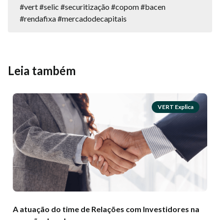
#vert #selic #securitização #copom #bacen
#rendafixa #mercadodecapitais
Leia também
VERT Explica
A atuação do time de Relações com Investidores na