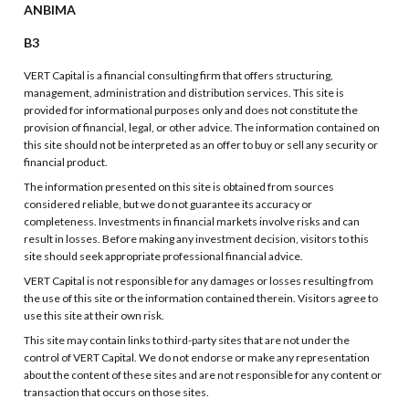
ANBIMA
B3
VERT Capital is a financial consulting firm that offers structuring,
management, administration and distribution services. This site is
provided for informational purposes only and does not constitute the
provision of financial, legal, or other advice. The information contained on
this site should not be interpreted as an offer to buy or sell any security or
financial product.
The information presented on this site is obtained from sources
considered reliable, but we do not guarantee its accuracy or
completeness. Investments in financial markets involve risks and can
result in losses. Before making any investment decision, visitors to this
site should seek appropriate professional financial advice.
VERT Capital is not responsible for any damages or losses resulting from
the use of this site or the information contained therein. Visitors agree to
use this site at their own risk.
This site may contain links to third-party sites that are not under the
control of VERT Capital. We do not endorse or make any representation
about the content of these sites and are not responsible for any content or
transaction that occurs on those sites.