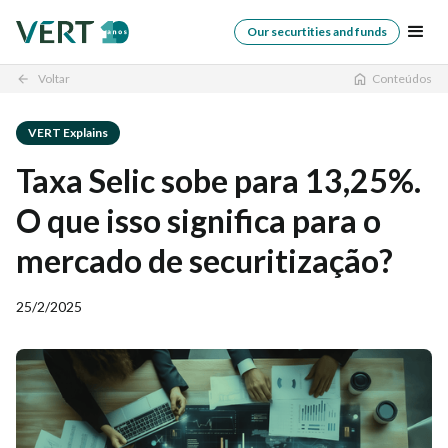
Our securtities and funds
Voltar
Conteúdos
arrow_back
VERT Explains
Taxa Selic sobe para 13,25%.
O que isso significa para o
mercado de securitização?
25/2/2025