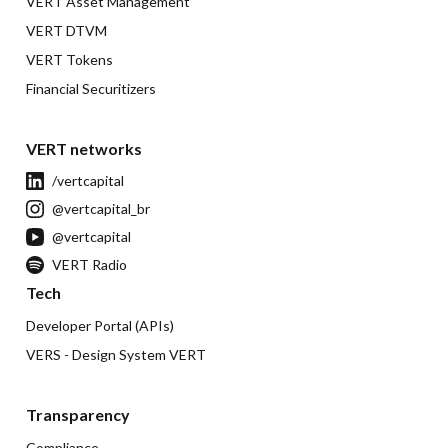
VERT Asset Management
VERT DTVM
VERT Tokens
Financial Securitizers
VERT networks
/vertcapital
@vertcapital_br
@vertcapital
VERT Radio
Tech
Developer Portal (APIs)
VERS - Design System VERT
Transparency
Compliance