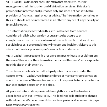
VERT Capital is a financial consulting firm that offers structuring,
management, administration and distribution services. This site is
provided for informational purposes only and does not constitute the
provision of financial, legal, or other advice. The information contained on
this site should not be interpreted as an offer to buy or sell any security or
financial product.
The information presented on this site is obtained from sources
considered reliable, but we do not guarantee its accuracy or
completeness. Investments in financial markets involve risks and can
result in losses. Before making any investment decision, visitors to this
site should seek appropriate professional financial advice.
VERT Capital is not responsible for any damages or losses resulting from
the use of this site or the information contained therein. Visitors agree to
use this site at their own risk.
This site may contain links to third-party sites that are not under the
control of VERT Capital. We do not endorse or make any representation
about the content of these sites and are not responsible for any content or
transaction that occurs on those sites.
All personal information provided through this site will be treated in
accordance with our Privacy Policy. This legal notice is subject to change
without notice. We recommend that visitors periodically review this page
to be aware of any updates.