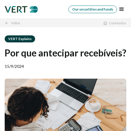
Our securtities and funds
Voltar
Conteúdos
arrow_back
VERT Explains
Por que antecipar recebíveis?
15/9/2024