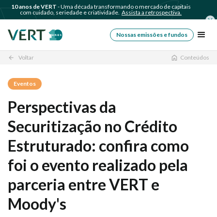
10 anos de VERT
- Uma década transformando o mercado de capitais
com cuidado, seriedade e criatividade.
Assista a retrospectiva.
Nossas emissões e fundos
Voltar
Conteúdos
arrow_back
Eventos
Perspectivas da
Securitização no Crédito
Estruturado: confira como
foi o evento realizado pela
parceria entre VERT e
Moody's