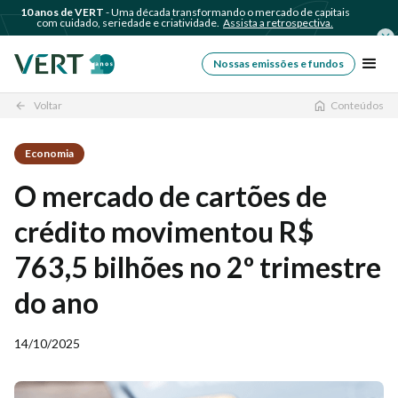
10 anos de VERT
- Uma década transformando o mercado de capitais
com cuidado, seriedade e criatividade.
Assista a retrospectiva.
Nossas emissões e fundos
Voltar
Conteúdos
arrow_back
Economia
O mercado de cartões de
crédito movimentou R$
763,5 bilhões no 2º trimestre
do ano
14/10/2025