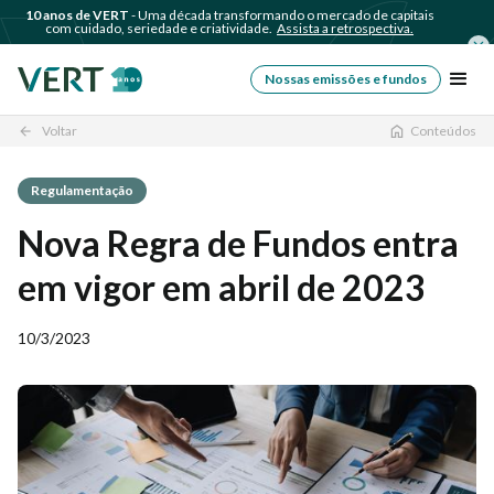
10 anos de VERT
- Uma década transformando o mercado de capitais
com cuidado, seriedade e criatividade.
Assista a retrospectiva.
Nossas emissões e fundos
Voltar
Conteúdos
arrow_back
Regulamentação
Nova Regra de Fundos entra
em vigor em abril de 2023
10/3/2023