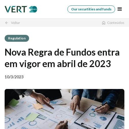
Our securtities and funds
Voltar
Conteúdos
arrow_back
Regulation
Nova Regra de Fundos entra
em vigor em abril de 2023
10/3/2023