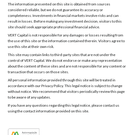
The information presented on this site is obtained from sources
considered reliable, but we do not guarantee its accuracy or
completeness. Investments in financial markets involve risks and can
result in losses. Before making any investment decision, visitors to this
site should seek appropriate professional financial advice.
VERT Capital is not responsible for any damages or losses resulting from
the use of this site or the information contained therein. Visitors agree to
use this site at their own risk.
This site may contain links to third-party sites that are not under the
control of VERT Capital. We do not endorse or make any representation
about the content of these sites and are not responsible for any content or
transaction that occurs on those sites.
All personal information provided through this site will be treated in
accordance with our Privacy Policy. This legal notice is subject to change
without notice. We recommend that visitors periodically review this page
to be aware of any updates.
If you have any questions regarding this legal notice, please contact us
using the contact information provided on this site.