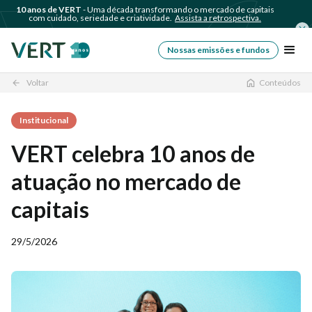
10 anos de VERT
- Uma década transformando o mercado de capitais
com cuidado, seriedade e criatividade.
Assista a retrospectiva.
Nossas emissões e fundos
Voltar
Conteúdos
arrow_back
Institucional
VERT celebra 10 anos de
atuação no mercado de
capitais
29/5/2026