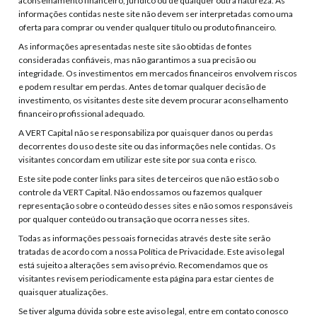
aconselhamento financeiro, jurídico ou de qualquer outra natureza. As
informações contidas neste site não devem ser interpretadas como uma
oferta para comprar ou vender qualquer título ou produto financeiro.
As informações apresentadas neste site são obtidas de fontes
consideradas confiáveis, mas não garantimos a sua precisão ou
integridade. Os investimentos em mercados financeiros envolvem riscos
e podem resultar em perdas. Antes de tomar qualquer decisão de
investimento, os visitantes deste site devem procurar aconselhamento
financeiro profissional adequado.
A VERT Capital não se responsabiliza por quaisquer danos ou perdas
decorrentes do uso deste site ou das informações nele contidas. Os
visitantes concordam em utilizar este site por sua conta e risco.
Este site pode conter links para sites de terceiros que não estão sob o
controle da VERT Capital. Não endossamos ou fazemos qualquer
representação sobre o conteúdo desses sites e não somos responsáveis
por qualquer conteúdo ou transação que ocorra nesses sites.
Todas as informações pessoais fornecidas através deste site serão
tratadas de acordo com a nossa Política de Privacidade. Este aviso legal
está sujeito a alterações sem aviso prévio. Recomendamos que os
visitantes revisem periodicamente esta página para estar cientes de
quaisquer atualizações.
Se tiver alguma dúvida sobre este aviso legal, entre em contato conosco