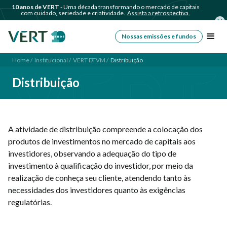
10 anos de VERT
- Uma década transformando o mercado de capitais
com cuidado, seriedade e criatividade.
Assista a retrospectiva.
Nossas emissões e fundos
Home /
Institucional /
VERT DTVM /
Distribuição
Distribuição
A atividade de distribuição compreende a colocação dos
produtos de investimentos no mercado de capitais aos
investidores, observando a adequação do tipo de
investimento à qualificação do investidor, por meio da
realização de conheça seu cliente, atendendo tanto às
necessidades dos investidores quanto às exigências
regulatórias.