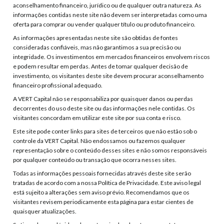
aconselhamento financeiro, jurídico ou de qualquer outra natureza. As
informações contidas neste site não devem ser interpretadas como uma
oferta para comprar ou vender qualquer título ou produto financeiro.
As informações apresentadas neste site são obtidas de fontes
consideradas confiáveis, mas não garantimos a sua precisão ou
integridade. Os investimentos em mercados financeiros envolvem riscos
e podem resultar em perdas. Antes de tomar qualquer decisão de
investimento, os visitantes deste site devem procurar aconselhamento
financeiro profissional adequado.
A VERT Capital não se responsabiliza por quaisquer danos ou perdas
decorrentes do uso deste site ou das informações nele contidas. Os
visitantes concordam em utilizar este site por sua conta e risco.
Este site pode conter links para sites de terceiros que não estão sob o
controle da VERT Capital. Não endossamos ou fazemos qualquer
representação sobre o conteúdo desses sites e não somos responsáveis
por qualquer conteúdo ou transação que ocorra nesses sites.
Todas as informações pessoais fornecidas através deste site serão
tratadas de acordo com a nossa Política de Privacidade. Este aviso legal
está sujeito a alterações sem aviso prévio. Recomendamos que os
visitantes revisem periodicamente esta página para estar cientes de
quaisquer atualizações.