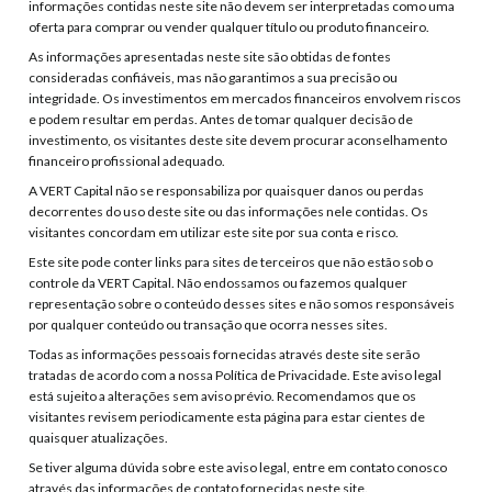
informações contidas neste site não devem ser interpretadas como uma
oferta para comprar ou vender qualquer título ou produto financeiro.
As informações apresentadas neste site são obtidas de fontes
consideradas confiáveis, mas não garantimos a sua precisão ou
integridade. Os investimentos em mercados financeiros envolvem riscos
e podem resultar em perdas. Antes de tomar qualquer decisão de
investimento, os visitantes deste site devem procurar aconselhamento
financeiro profissional adequado.
A VERT Capital não se responsabiliza por quaisquer danos ou perdas
decorrentes do uso deste site ou das informações nele contidas. Os
visitantes concordam em utilizar este site por sua conta e risco.
Este site pode conter links para sites de terceiros que não estão sob o
controle da VERT Capital. Não endossamos ou fazemos qualquer
representação sobre o conteúdo desses sites e não somos responsáveis
por qualquer conteúdo ou transação que ocorra nesses sites.
Todas as informações pessoais fornecidas através deste site serão
tratadas de acordo com a nossa Política de Privacidade. Este aviso legal
está sujeito a alterações sem aviso prévio. Recomendamos que os
visitantes revisem periodicamente esta página para estar cientes de
quaisquer atualizações.
Se tiver alguma dúvida sobre este aviso legal, entre em contato conosco
através das informações de contato fornecidas neste site.