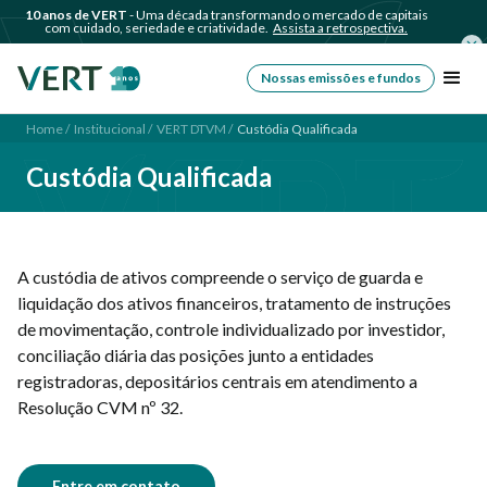
10 anos de VERT
- Uma década transformando o mercado de capitais
com cuidado, seriedade e criatividade.
Assista a retrospectiva.
Nossas emissões e fundos
Home /
Institucional /
VERT DTVM /
Custódia Qualificada
Custódia Qualificada
A custódia de ativos compreende o serviço de guarda e
liquidação dos ativos financeiros, tratamento de instruções
de movimentação, controle individualizado por investidor,
conciliação diária das posições junto a entidades
registradoras, depositários centrais em atendimento a
Resolução CVM nº 32.
Entre em contato