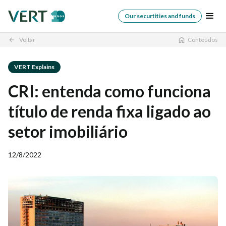
Our securtities and funds
Voltar
Conteúdos
arrow_back
VERT Explains
CRI: entenda como funciona
título de renda fixa ligado ao
setor imobiliário
12/8/2022