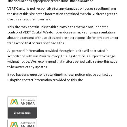
site should seek appropriate professional financial advice.
VERT Capital is not responsible for any damages or losses resulting from
the use of this site or the information contained therein. Visitors agree to
use this site at their own risk.
This site may contain links to third-party sites that are not under the
control of VERT Capital. We do not endorse or make any representation
about the content of these sites and are not responsible for any content or
transaction that occurs on those sites.
All personal information provided through this site will be treated in
accordance with our Privacy Policy. This legal notice is subject to change
without notice. We recommend that visitors periodically review this page
to be aware of any updates.
If you have any questions regarding this legal notice, please contact us
using the contact information provided on this site.