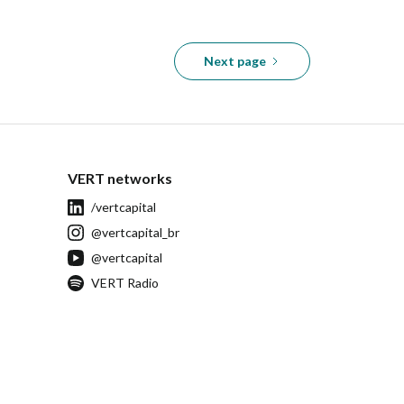
Next page
VERT networks
/vertcapital
@vertcapital_br
@vertcapital
VERT Radio