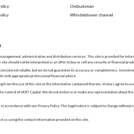
olicy
Ombudsman
olicy
Whistleblower channel
3
g, management, administration and distribution services. This site is provided for inf
 site should not be interpreted as an offer to buy or sell any security or financial prod
onsidered reliable, but we do not guarantee its accuracy or completeness. Investments
ld seek appropriate professional financial advice.
 from the use of this site or the information contained therein. Visitors agree to use t
er the control of VERT Capital. We do not endorse or make any representation about the
d in accordance with our Privacy Policy. This legal notice is subject to change withou
act us using the contact information provided on this site.