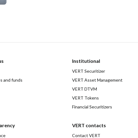
us
Institutional
VERT Securitizer
es and funds
VERT Asset Management
VERT DTVM
VERT Tokens
Financial Securitizers
arency
VERT contacts
nce
Contact VERT