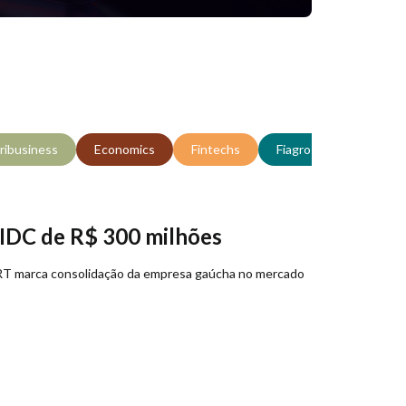
ribusiness
Economics
Fintechs
Fiagro
VERT Expl
 FIDC de R$ 300 milhões
ERT marca consolidação da empresa gaúcha no mercado