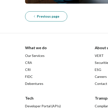
Previous page
What we do
About 
Our Services
VERT
CRA
Securiti
CRI
ESG
FIDC
Careers
Debentures
Contact
Tech
Transp
Developer Portal (APIs)
Complia