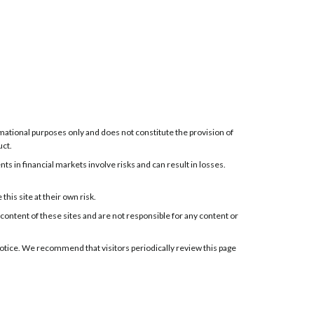
ormational purposes only and does not constitute the provision of
uct.
 in financial markets involve risks and can result in losses.
his site at their own risk.
 content of these sites and are not responsible for any content or
t notice. We recommend that visitors periodically review this page