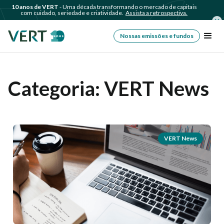
10 anos de VERT
- Uma década transformando o mercado de capitais
com cuidado, seriedade e criatividade.
Assista a retrospectiva.
Nossas emissões e fundos
Categoria:
VERT News
VERT News