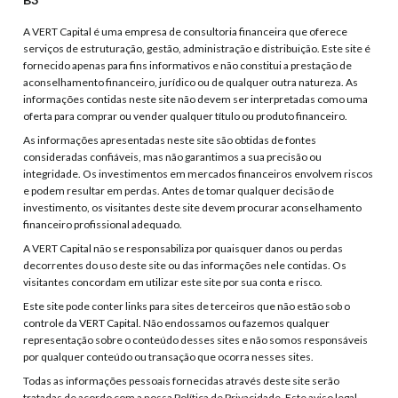
A VERT Capital é uma empresa de consultoria financeira que oferece
serviços de estruturação, gestão, administração e distribuição. Este site é
fornecido apenas para fins informativos e não constitui a prestação de
aconselhamento financeiro, jurídico ou de qualquer outra natureza. As
informações contidas neste site não devem ser interpretadas como uma
oferta para comprar ou vender qualquer título ou produto financeiro.
As informações apresentadas neste site são obtidas de fontes
consideradas confiáveis, mas não garantimos a sua precisão ou
integridade. Os investimentos em mercados financeiros envolvem riscos
e podem resultar em perdas. Antes de tomar qualquer decisão de
investimento, os visitantes deste site devem procurar aconselhamento
financeiro profissional adequado.
A VERT Capital não se responsabiliza por quaisquer danos ou perdas
decorrentes do uso deste site ou das informações nele contidas. Os
visitantes concordam em utilizar este site por sua conta e risco.
Este site pode conter links para sites de terceiros que não estão sob o
controle da VERT Capital. Não endossamos ou fazemos qualquer
representação sobre o conteúdo desses sites e não somos responsáveis
por qualquer conteúdo ou transação que ocorra nesses sites.
Todas as informações pessoais fornecidas através deste site serão
tratadas de acordo com a nossa Política de Privacidade. Este aviso legal