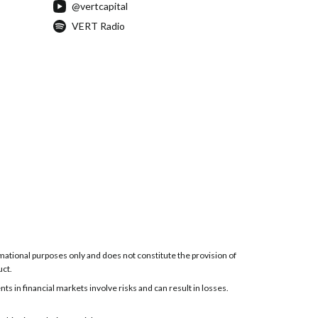
@vertcapital
VERT Radio
ormational purposes only and does not constitute the provision of
uct.
 in financial markets involve risks and can result in losses.