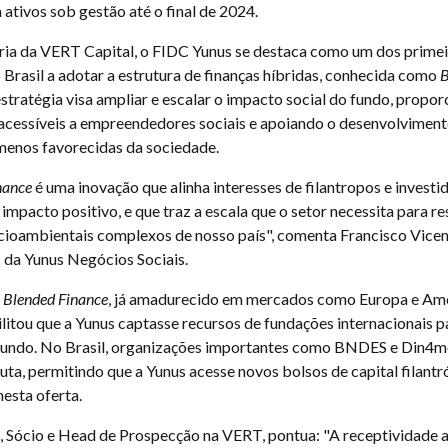
ativos sob gestão até o final de 2024.
ia da VERT Capital, o FIDC Yunus se destaca como um dos primei
 Brasil a adotar a estrutura de finanças híbridas, conhecida como
B
 estratégia visa ampliar e escalar o impacto social do fundo, propo
cessíveis a empreendedores sociais e apoiando o desenvolvimen
enos favorecidas da sociedade.
nance
é uma inovação que alinha interesses de filantropos e investi
impacto positivo, e que traz a escala que o setor necessita para re
ioambientais complexos de nosso país", comenta Francisco Vicent
 da Yunus Negócios Sociais.
e
Blended Finance
, já amadurecido em mercados como Europa e Am
litou que a Yunus captasse recursos de fundações internacionais p
Fundo. No Brasil, organizações importantes como BNDES e Din4
ta, permitindo que a Yunus acesse novos bolsos de capital filantr
esta oferta.
, Sócio e Head de Prospecção na VERT, pontua: "A receptividade 