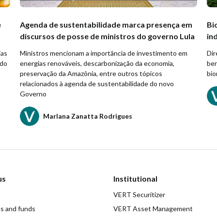
e
Agenda de sustentabilidade marca presença em
Bi
discursos de posse de ministros do governo Lula
in
ias
Ministros mencionam a importância de investimento em
Dir
ndo
energias renováveis, descarbonização da economia,
ben
preservação da Amazônia, entre outros tópicos
bi
relacionados à agenda de sustentabilidade do novo
Governo
Marlana Zanatta Rodrigues
us
Institutional
VERT Securitizer
es and funds
VERT Asset Management