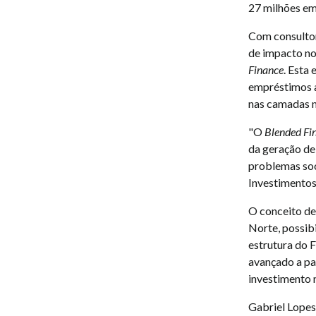
27 milhões em 
Com consultor
de impacto no
Finance
. Esta
empréstimos a
nas camadas m
"O
Blended Fi
da geração de 
problemas soc
Investimentos
O conceito d
Norte, possibi
estrutura do 
avançado a pau
investimento n
Gabriel Lopes