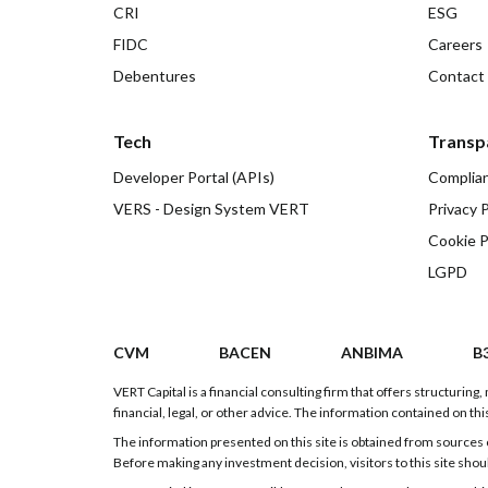
CRI
ESG
FIDC
Careers
Debentures
Contact
Tech
Transp
Developer Portal (APIs)
Complia
VERS - Design System VERT
Privacy P
Cookie P
LGPD
CVM
BACEN
ANBIMA
B
VERT Capital is a financial consulting firm that offers structurin
financial, legal, or other advice. The information contained on this
The information presented on this site is obtained from sources c
Before making any investment decision, visitors to this site shou