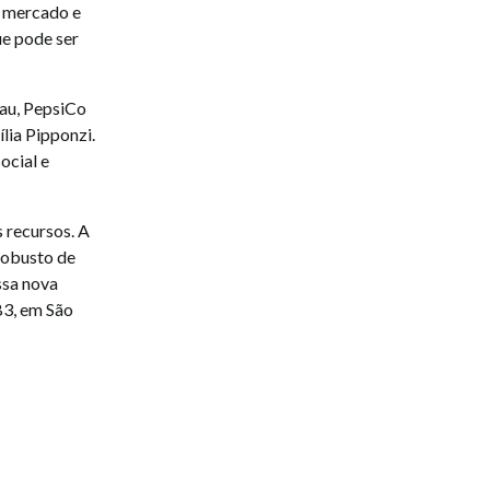
o mercado e
ue pode ser
dau, PepsiCo
lia Pipponzi.
ocial e
 recursos. A
robusto de
ssa nova
B3, em São