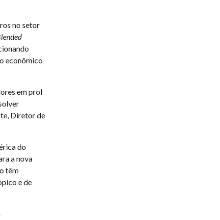
ros no setor
lended
rcionando
to econômico
dores em prol
solver
e, Diretor de
érica do
ara a nova
mo têm
ópico e de
a