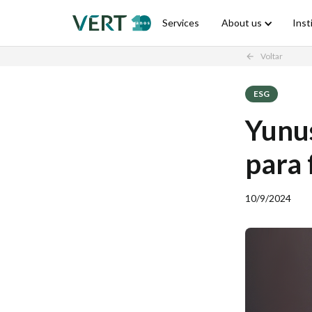
Services
About us
Inst
Voltar
arrow_back
ESG
Yunus
para 
10/9/2024