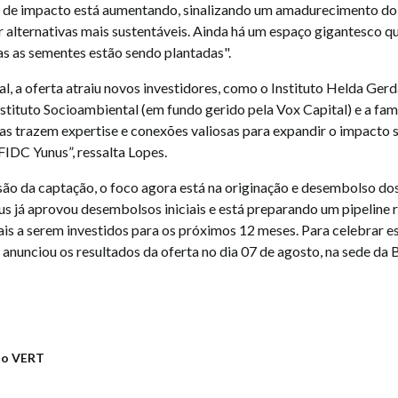
 de impacto está aumentando, sinalizando um amadurecimento d
 alternativas mais sustentáveis. Ainda há um espaço gigantesco q
s as sementes estão sendo plantadas".
l, a oferta atraiu novos investidores, como o Instituto Helda Ger
stituto Socioambiental (em fundo gerido pela Vox Capital) e a famí
as trazem expertise e conexões valiosas para expandir o impacto s
FIDC Yunus”, ressalta Lopes.
ão da captação, o foco agora está na originação e desembolso dos
us já aprovou desembolsos iniciais e está preparando um pipeline 
ais a serem investidos para os próximos 12 meses. Para celebrar e
 anunciou os resultados da oferta no dia 07 de agosto, na sede da 
ão VERT