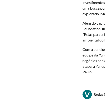
investimentos
uma busca por
explorado. Ma
Além do capita
Foundation, In
“Estas parceri
ambiental do 
Com a conclus
equipe da Yun
negócios soci
etapa, a Yunus
Paulo.
Redaç