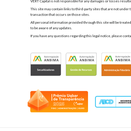
VERT Capital is not responsible for any damages or losses resulting
This site may contain links to third-party sites that are not und
transaction that occurs on those sites.
All personal information provided through this site will be treate
to be aware of any updates.
If you have any questions regarding this legal notice, please cont