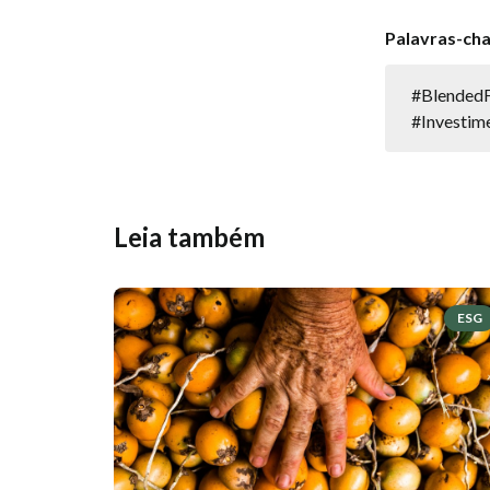
Palavras-ch
#BlendedF
#Investim
Leia também
ESG