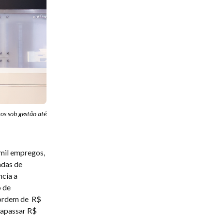
os sob gestão até
 mil empregos,
adas de
ncia a
o de
 ordem de R$
trapassar R$