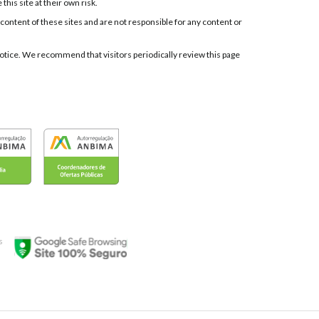
his site at their own risk.
 content of these sites and are not responsible for any content or
t notice. We recommend that visitors periodically review this page
s