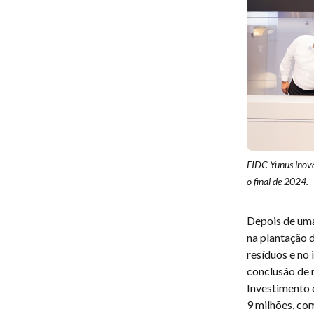
FIDC Yunus inova
o final de 2024.
Depois de uma
na plantação d
resíduos e no 
conclusão de 
Investimento 
9 milhões, com