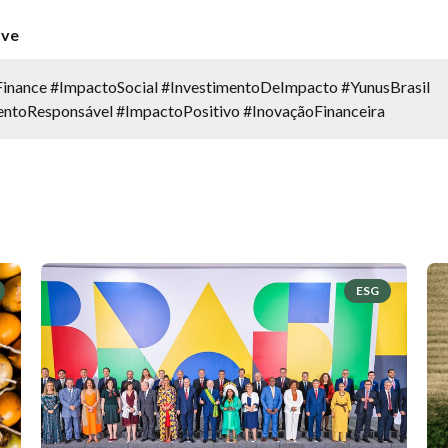
ave
inance #ImpactoSocial #InvestimentoDeImpacto #YunusBrasil
entoResponsável #ImpactoPositivo #InovaçãoFinanceira
ESG