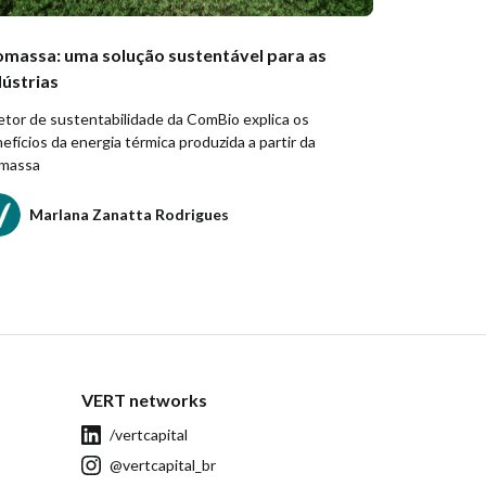
omassa: uma solução sustentável para as
dústrias
etor de sustentabilidade da ComBio explica os
efícios da energia térmica produzida a partir da
omassa
Marlana Zanatta Rodrigues
VERT networks
/vertcapital
@vertcapital_br