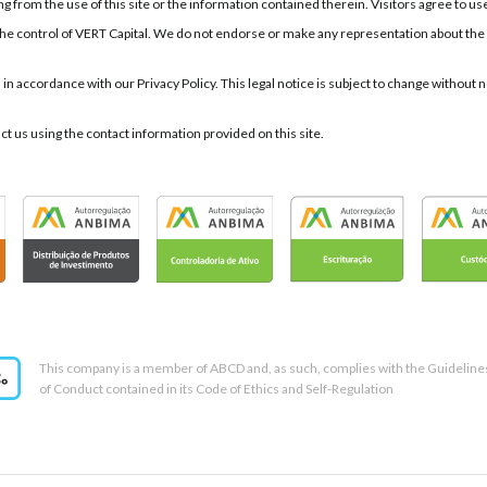
 from the use of this site or the information contained therein. Visitors agree to use t
er the control of VERT Capital. We do not endorse or make any representation about the
d in accordance with our Privacy Policy. This legal notice is subject to change withou
act us using the contact information provided on this site.
This company is a member of ABCD and, as such, complies with the Guideline
of Conduct contained in its Code of Ethics and Self-Regulation