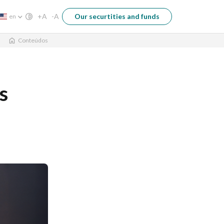
+A
-A
Our securtities and funds
en
Conteúdos
s