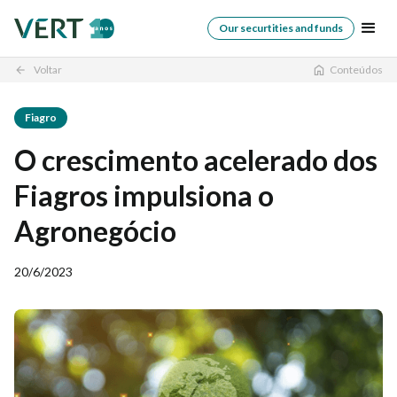
Our securtities and funds
Voltar
Conteúdos
arrow_back
Fiagro
O crescimento acelerado dos
Fiagros impulsiona o
Agronegócio
20/6/2023