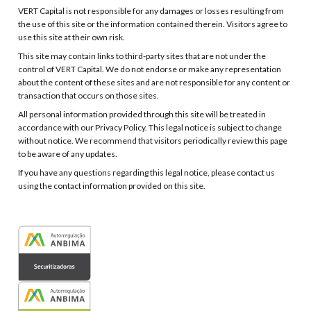
VERT Capital is not responsible for any damages or losses resulting from
the use of this site or the information contained therein. Visitors agree to
use this site at their own risk.
This site may contain links to third-party sites that are not under the
control of VERT Capital. We do not endorse or make any representation
about the content of these sites and are not responsible for any content or
transaction that occurs on those sites.
All personal information provided through this site will be treated in
accordance with our Privacy Policy. This legal notice is subject to change
without notice. We recommend that visitors periodically review this page
to be aware of any updates.
If you have any questions regarding this legal notice, please contact us
using the contact information provided on this site.