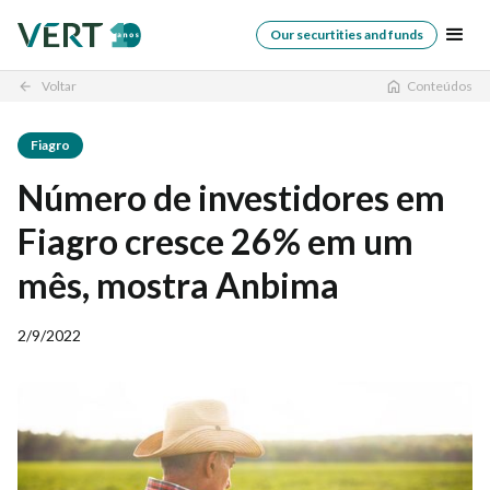
Our securtities and funds
Voltar
Conteúdos
arrow_back
Fiagro
Número de investidores em
Fiagro cresce 26% em um
mês, mostra Anbima
2/9/2022