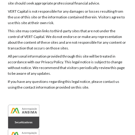
site should seek appropriate professional financial advice.
VERT Capital is not responsible for any damages or losses resulting from
the use of this site or the information contained therein. Visitors agree to
use this site at their own risk.
This site may contain links to third-party sites that are not under the
control of VERT Capital. We do not endorse or make any representation
about the content of these sites and are not responsible for any content or
transaction that occurs on those sites.
All personal information provided through this site will be treated in
accordance with our Privacy Policy. This legal notice is subject to change
without notice. We recommend that visitors periodically review this page
to be aware of any updates.
If you have any questions regarding this legal notice, please contact us
using the contact information provided on this site.