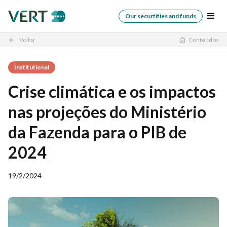
Our securtities and funds
Voltar
Conteúdos
arrow_back
Institutional
Crise climática e os impactos
nas projeções do Ministério
da Fazenda para o PIB de
2024
19/2/2024